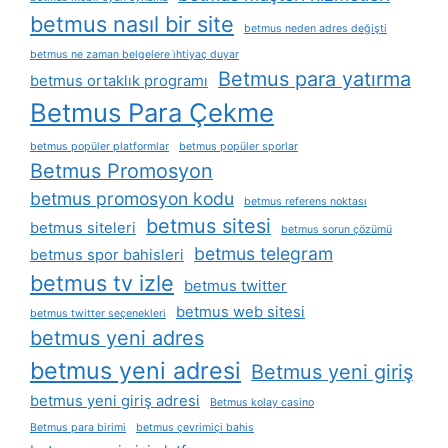
betmus nasıl bir site
betmus neden adres değişti
betmus ne zaman belgelere i̇htiyaç duyar
Betmus para yatırma
betmus ortaklık programı
Betmus Para Çekme
betmus popüler platformlar
betmus popüler sporlar
Betmus Promosyon
betmus promosyon kodu
betmus referens noktası
betmus sitesi
betmus siteleri
betmus sorun çözümü
betmus telegram
betmus spor bahisleri
betmus tv izle
betmus twitter
betmus web sitesi
betmus twitter seçenekleri
betmus yeni adres
betmus yeni adresi
Betmus yeni giriş
betmus yeni giriş adresi
Betmus kolay casino
Betmus para birimi
betmus çevrimiçi bahis