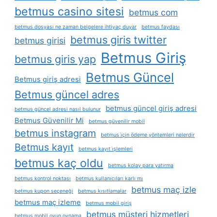
betmus casino sitesi
betmus com
betmus dosyası ne zaman belgelere ihtiyaç duyar
betmus faydası
betmus giris twitter
betmus girisi
Betmus Giriş
betmus giris yap
Betmus Güncel
Betmus giriş adresi
Betmus güncel adres
betmus güncel giriş adresi
betmus güncel adresi nasıl bulunur
Betmus Güvenilir Mi
betmus güvenilir mobil
betmus instagram
betmus i̇çin ödeme yöntemleri nelerdir
Betmus kayıt
betmus kayıt i̇şlemleri
betmus kaç oldu
betmus kolay para yatırma
betmus kontrol noktası
betmus kullanıcıları karlı mı
betmus maç izle
betmus kupon seçeneği
betmus kısıtlamalar
betmus maç izleme
betmus mobil giriş
betmus müşteri hizmetleri
betmus mobil oyun oynama