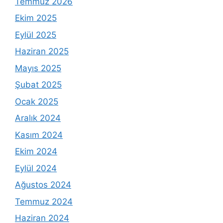
Temmuz 2026
Ekim 2025
Eylül 2025
Haziran 2025
Mayıs 2025
Şubat 2025
Ocak 2025
Aralık 2024
Kasım 2024
Ekim 2024
Eylül 2024
Ağustos 2024
Temmuz 2024
Haziran 2024