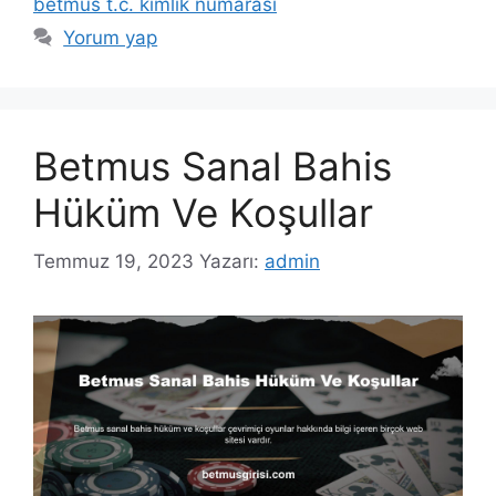
betmus t.c. kimlik numarası
Yorum yap
Betmus Sanal Bahis
Hüküm Ve Koşullar
Temmuz 19, 2023
Yazarı:
admin