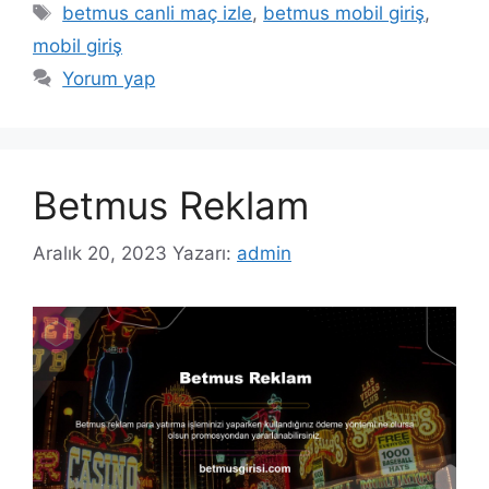
Etiketler
betmus canli maç izle
,
betmus mobil giriş
,
mobil giriş
Yorum yap
Betmus Reklam
Aralık 20, 2023
Yazarı:
admin