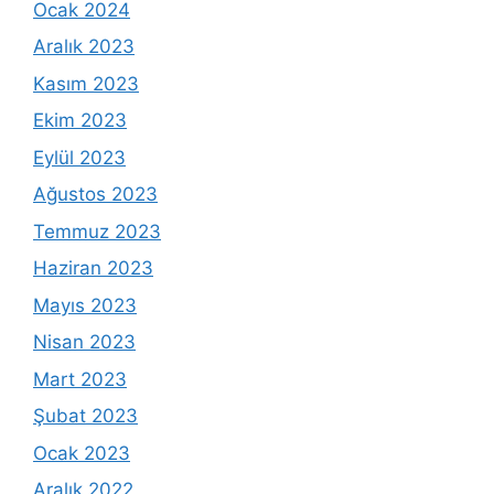
Ocak 2024
Aralık 2023
Kasım 2023
Ekim 2023
Eylül 2023
Ağustos 2023
Temmuz 2023
Haziran 2023
Mayıs 2023
Nisan 2023
Mart 2023
Şubat 2023
Ocak 2023
Aralık 2022