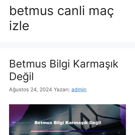
betmus canli maç
izle
Betmus Bilgi Karmaşık
Değil
Ağustos 24, 2024
Yazarı:
admin