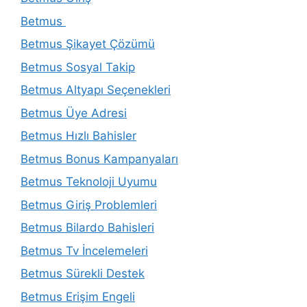
Betmus
Betmus Şikayet Çözümü
Betmus Sosyal Takip
Betmus Altyapı Seçenekleri
Betmus Üye Adresi
Betmus Hızlı Bahisler
Betmus Bonus Kampanyaları
Betmus Teknoloji Uyumu
Betmus Giriş Problemleri
Betmus Bilardo Bahisleri
Betmus Tv İncelemeleri
Betmus Sürekli Destek
Betmus Erişim Engeli