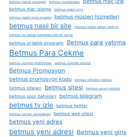
betmus maç izle
betmus kupon seçeneği
betmus kısıtlamalar
betmus maç izleme
betmus mobil giriş
betmus müşteri hizmetleri
betmus mobil oyun oynama
betmus nasıl bir site
betmus neden adres değişti
betmus ne zaman belgelere i̇htiyaç duyar
Betmus para yatırma
betmus ortaklık programı
Betmus Para Çekme
betmus popüler platformlar
betmus popüler sporlar
Betmus Promosyon
betmus promosyon kodu
betmus referens noktası
betmus sitesi
betmus siteleri
betmus sorun çözümü
betmus telegram
betmus spor bahisleri
betmus tv izle
betmus twitter
betmus web sitesi
betmus twitter seçenekleri
betmus yeni adres
betmus yeni adresi
Betmus yeni giriş