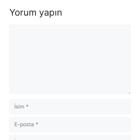
Yorum yapın
Yorum
İsim
E-
posta
İnternet