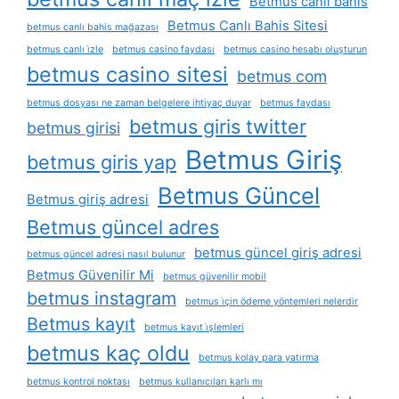
Betmus canlı bahis
Betmus Canlı Bahis Sitesi
betmus canlı bahis mağazası
betmus canlı i̇zle
betmus casino faydası
betmus casino hesabı oluşturun
betmus casino sitesi
betmus com
betmus dosyası ne zaman belgelere ihtiyaç duyar
betmus faydası
betmus giris twitter
betmus girisi
Betmus Giriş
betmus giris yap
Betmus Güncel
Betmus giriş adresi
Betmus güncel adres
betmus güncel giriş adresi
betmus güncel adresi nasıl bulunur
Betmus Güvenilir Mi
betmus güvenilir mobil
betmus instagram
betmus i̇çin ödeme yöntemleri nelerdir
Betmus kayıt
betmus kayıt i̇şlemleri
betmus kaç oldu
betmus kolay para yatırma
betmus kontrol noktası
betmus kullanıcıları karlı mı