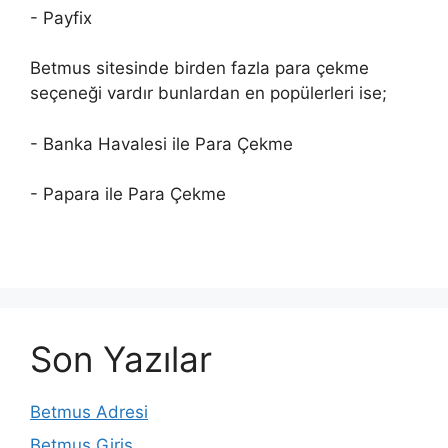
- Payfix
Betmus sitesinde birden fazla para çekme
seçeneği vardır bunlardan en popülerleri ise;
- Banka Havalesi ile Para Çekme
- Papara ile Para Çekme
Son Yazılar
Betmus Adresi
Betmus Giriş