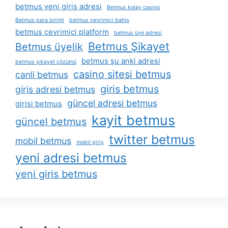
betmus yeni giriş adresi
Betmus kolay casino
Betmus para birimi
betmus çevrimiçi bahis
betmus çevrimiçi platform
betmus üye adresi
Betmus Şikayet
Betmus üyelik
betmus şu anki adresi
betmus şikayet çözümü
casino sitesi betmus
canli betmus
giris betmus
giris adresi betmus
güncel adresi betmus
girisi betmus
kayit betmus
güncel betmus
twitter betmus
mobil betmus
mobil giriş
yeni adresi betmus
yeni giris betmus