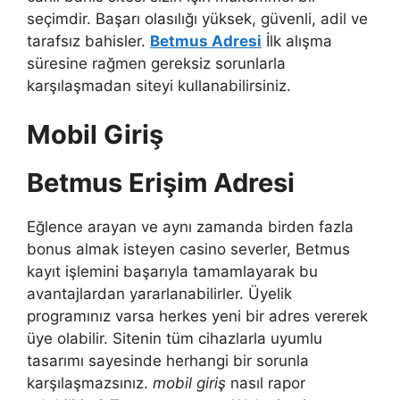
seçimdir. Başarı olasılığı yüksek, güvenli, adil ve
tarafsız bahisler.
Betmus Adresi
İlk alışma
süresine rağmen gereksiz sorunlarla
karşılaşmadan siteyi kullanabilirsiniz.
Mobil Giriş
Betmus Erişim Adresi
Eğlence arayan ve aynı zamanda birden fazla
bonus almak isteyen casino severler, Betmus
kayıt işlemini başarıyla tamamlayarak bu
avantajlardan yararlanabilirler. Üyelik
programınız varsa herkes yeni bir adres vererek
üye olabilir. Sitenin tüm cihazlarla uyumlu
tasarımı sayesinde herhangi bir sorunla
karşılaşmazsınız.
mobil giriş
nasıl rapor