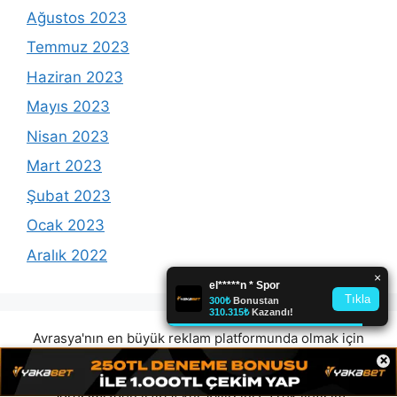
Ağustos 2023
Temmuz 2023
Haziran 2023
Mayıs 2023
Nisan 2023
Mart 2023
Şubat 2023
Ocak 2023
Aralık 2022
Avrasya'nın en büyük reklam platformunda olmak için
Microsoft Teams:
reklam@avrasyamarketing.com
×
adresimizden veya Telegram: @Avrasyamarketing
adresimizden irtibat kurabilirsiniz. (Tek iletişim