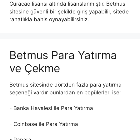
Curacao lisansı altında lisanslanmıştır. Betmus
sitesine güvenli bir şekilde giriş yapabilir, sitede
rahatlıkla bahis oynayabilirsiniz.
Betmus Para Yatırma
ve Çekme
Betmus sitesinde dörtden fazla para yatırma
seçeneği vardır bunlardan en popülerleri ise;
- Banka Havalesi ile Para Yatırma
- Coinbase ile Para Yatırma
- Papara