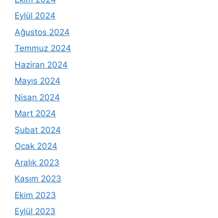
Eylül 2024
Ağustos 2024
Temmuz 2024
Haziran 2024
Mayıs 2024
Nisan 2024
Mart 2024
Şubat 2024
Ocak 2024
Aralık 2023
Kasım 2023
Ekim 2023
Eylül 2023