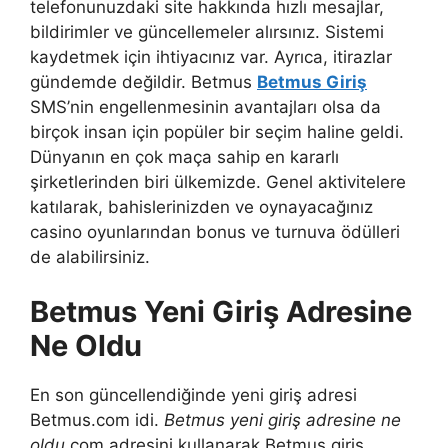
telefonunuzdaki site hakkında hızlı mesajlar,
bildirimler ve güncellemeler alırsınız. Sistemi
kaydetmek için ihtiyacınız var. Ayrıca, itirazlar
gündemde değildir. Betmus
Betmus Giriş
SMS’nin engellenmesinin avantajları olsa da
birçok insan için popüler bir seçim haline geldi.
Dünyanın en çok maça sahip en kararlı
şirketlerinden biri ülkemizde. Genel aktivitelere
katılarak, bahislerinizden ve oynayacağınız
casino oyunlarından bonus ve turnuva ödülleri
de alabilirsiniz.
Betmus Yeni Giriş Adresine
Ne Oldu
En son güncellendiğinde yeni giriş adresi
Betmus.com idi.
Betmus yeni giriş adresine ne
oldu
.com adresini kullanarak Betmus giriş