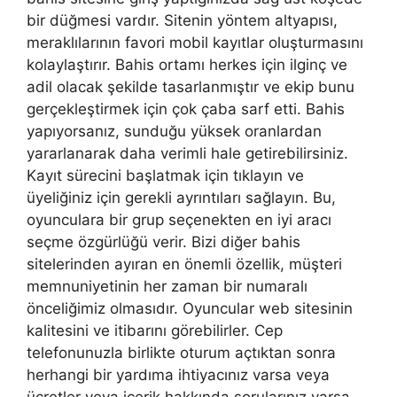
bir düğmesi vardır. Sitenin yöntem altyapısı,
meraklılarının favori mobil kayıtlar oluşturmasını
kolaylaştırır. Bahis ortamı herkes için ilginç ve
adil olacak şekilde tasarlanmıştır ve ekip bunu
gerçekleştirmek için çok çaba sarf etti. Bahis
yapıyorsanız, sunduğu yüksek oranlardan
yararlanarak daha verimli hale getirebilirsiniz.
Kayıt sürecini başlatmak için tıklayın ve
üyeliğiniz için gerekli ayrıntıları sağlayın. Bu,
oyunculara bir grup seçenekten en iyi aracı
seçme özgürlüğü verir. Bizi diğer bahis
sitelerinden ayıran en önemli özellik, müşteri
memnuniyetinin her zaman bir numaralı
önceliğimiz olmasıdır. Oyuncular web sitesinin
kalitesini ve itibarını görebilirler. Cep
telefonunuzla birlikte oturum açtıktan sonra
herhangi bir yardıma ihtiyacınız varsa veya