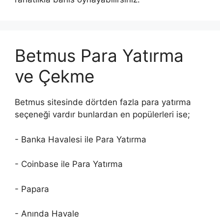
Betmus Para Yatırma
ve Çekme
Betmus sitesinde dörtden fazla para yatırma
seçeneği vardır bunlardan en popülerleri ise;
- Banka Havalesi ile Para Yatırma
- Coinbase ile Para Yatırma
- Papara
- Anında Havale