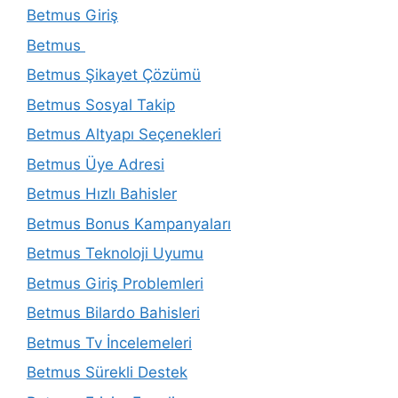
Betmus Giriş
Betmus
Betmus Şikayet Çözümü
Betmus Sosyal Takip
Betmus Altyapı Seçenekleri
Betmus Üye Adresi
Betmus Hızlı Bahisler
Betmus Bonus Kampanyaları
Betmus Teknoloji Uyumu
Betmus Giriş Problemleri
Betmus Bilardo Bahisleri
Betmus Tv İncelemeleri
Betmus Sürekli Destek