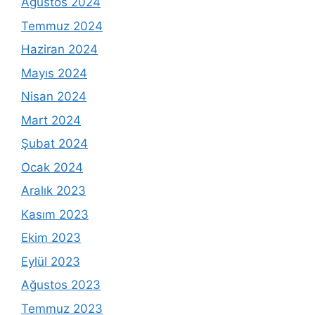
Ağustos 2024
Temmuz 2024
Haziran 2024
Mayıs 2024
Nisan 2024
Mart 2024
Şubat 2024
Ocak 2024
Aralık 2023
Kasım 2023
Ekim 2023
Eylül 2023
Ağustos 2023
Temmuz 2023