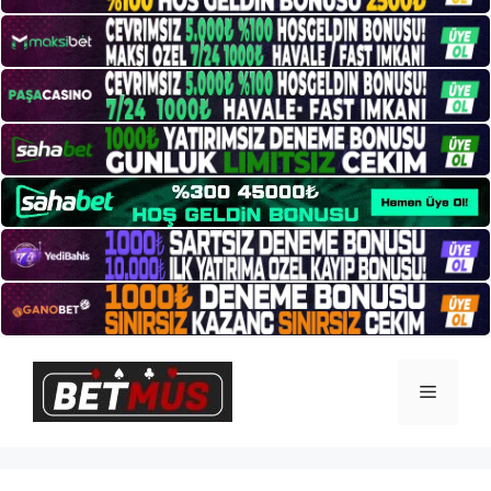
İçeriğe
atla
Menü