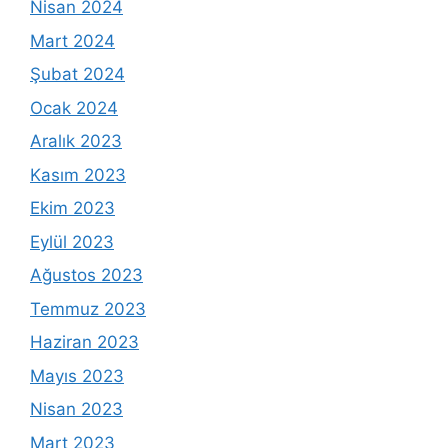
Nisan 2024
Mart 2024
Şubat 2024
Ocak 2024
Aralık 2023
Kasım 2023
Ekim 2023
Eylül 2023
Ağustos 2023
Temmuz 2023
Haziran 2023
Mayıs 2023
Nisan 2023
Mart 2023