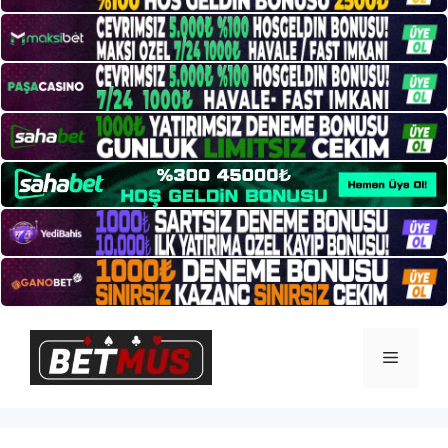
İçeriğe
atla
Menü