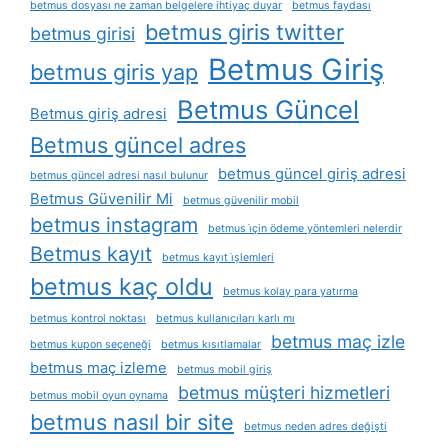
betmus dosyası ne zaman belgelere ihtiyaç duyar
betmus faydası
betmus giris twitter
betmus girisi
Betmus Giriş
betmus giris yap
Betmus Güncel
Betmus giriş adresi
Betmus güncel adres
betmus güncel giriş adresi
betmus güncel adresi nasıl bulunur
Betmus Güvenilir Mi
betmus güvenilir mobil
betmus instagram
betmus i̇çin ödeme yöntemleri nelerdir
Betmus kayıt
betmus kayıt i̇şlemleri
betmus kaç oldu
betmus kolay para yatırma
betmus kontrol noktası
betmus kullanıcıları karlı mı
betmus maç izle
betmus kupon seçeneği
betmus kısıtlamalar
betmus maç izleme
betmus mobil giriş
betmus müşteri hizmetleri
betmus mobil oyun oynama
betmus nasıl bir site
betmus neden adres değişti