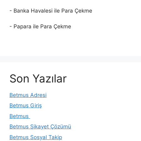
- Banka Havalesi ile Para Çekme
- Papara ile Para Çekme
Son Yazılar
Betmus Adresi
Betmus Giriş
Betmus
Betmus Şikayet Çözümü
Betmus Sosyal Takip