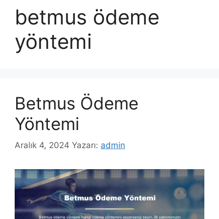
betmus ödeme
yöntemi
Betmus Ödeme
Yöntemi
Aralık 4, 2024
Yazarı:
admin