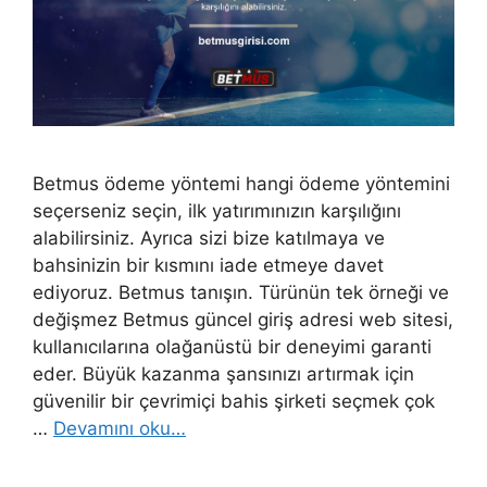
Betmus ödeme yöntemi hangi ödeme yöntemini
seçerseniz seçin, ilk yatırımınızın karşılığını
alabilirsiniz. Ayrıca sizi bize katılmaya ve
bahsinizin bir kısmını iade etmeye davet
ediyoruz. Betmus tanışın. Türünün tek örneği ve
değişmez Betmus güncel giriş adresi web sitesi,
kullanıcılarına olağanüstü bir deneyimi garanti
eder. Büyük kazanma şansınızı artırmak için
güvenilir bir çevrimiçi bahis şirketi seçmek çok
…
Devamını oku…