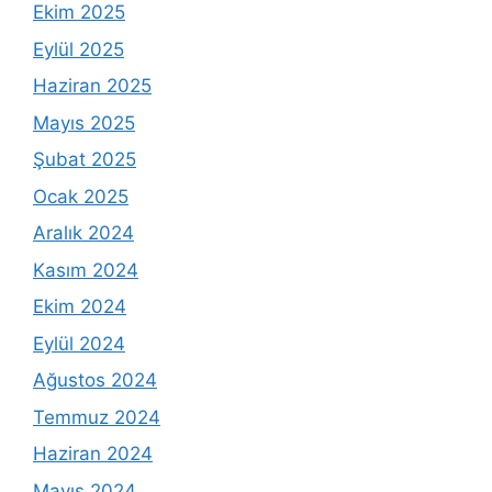
Ekim 2025
Eylül 2025
Haziran 2025
Mayıs 2025
Şubat 2025
Ocak 2025
Aralık 2024
Kasım 2024
Ekim 2024
Eylül 2024
Ağustos 2024
Temmuz 2024
Haziran 2024
Mayıs 2024