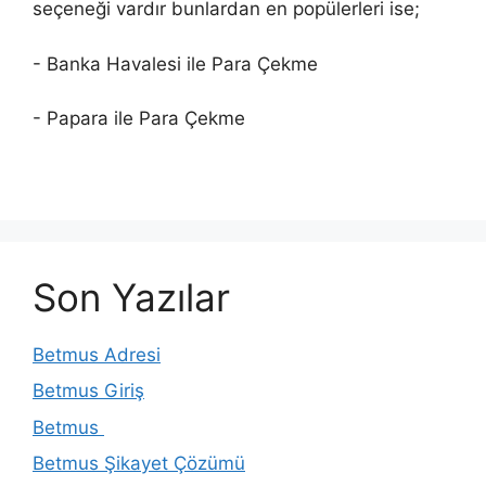
seçeneği vardır bunlardan en popülerleri ise;
- Banka Havalesi ile Para Çekme
- Papara ile Para Çekme
Son Yazılar
Betmus Adresi
Betmus Giriş
Betmus
Betmus Şikayet Çözümü