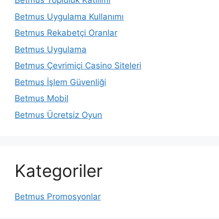
Betmus Topluluk Katılımı
Betmus Uygulama Kullanımı
Betmus Rekabetçi Oranlar
Betmus Uygulama
Betmus Çevrimiçi Casino Siteleri
Betmus İşlem Güvenliği
Betmus Mobil
Betmus Ücretsiz Oyun
Kategoriler
Betmus Promosyonlar