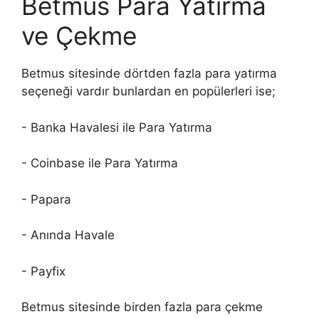
Betmus Para Yatırma
ve Çekme
Betmus sitesinde dörtden fazla para yatırma
seçeneği vardır bunlardan en popülerleri ise;
- Banka Havalesi ile Para Yatırma
- Coinbase ile Para Yatırma
- Papara
- Anında Havale
- Payfix
Betmus sitesinde birden fazla para çekme