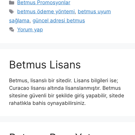
Kategoriler
Betmus Promosyonlar
Etiketler
betmus ödeme yöntemi
,
betmus uyum
sağlama
,
güncel adresi betmus
Yorum yap
Betmus Lisans
Betmus, lisanslı bir sitedir. Lisans bilgileri ise;
Curacao lisansı altında lisanslanmıştır. Betmus
sitesine güvenli bir şekilde giriş yapabilir, sitede
rahatlıkla bahis oynayabilirsiniz.