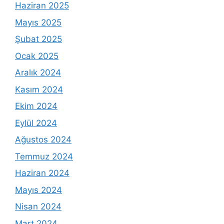
Haziran 2025
Mayıs 2025
Şubat 2025
Ocak 2025
Aralık 2024
Kasım 2024
Ekim 2024
Eylül 2024
Ağustos 2024
Temmuz 2024
Haziran 2024
Mayıs 2024
Nisan 2024
Mart 2024