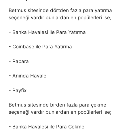
Betmus sitesinde dörtden fazla para yatırma
seçeneği vardır bunlardan en popülerleri ise;
- Banka Havalesi ile Para Yatırma
- Coinbase ile Para Yatırma
- Papara
- Anında Havale
- Payfix
Betmus sitesinde birden fazla para çekme
seçeneği vardır bunlardan en popülerleri ise;
- Banka Havalesi ile Para Çekme