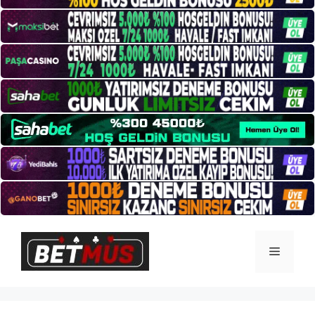
İçeriğe
atla
Menü