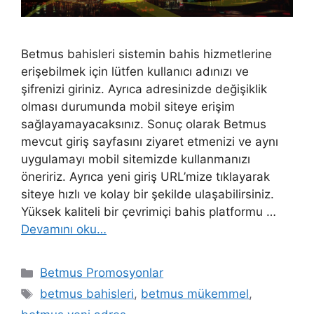
Betmus bahisleri sistemin bahis hizmetlerine
erişebilmek için lütfen kullanıcı adınızı ve
şifrenizi giriniz. Ayrıca adresinizde değişiklik
olması durumunda mobil siteye erişim
sağlayamayacaksınız. Sonuç olarak Betmus
mevcut giriş sayfasını ziyaret etmenizi ve aynı
uygulamayı mobil sitemizde kullanmanızı
öneririz. Ayrıca yeni giriş URL’mize tıklayarak
siteye hızlı ve kolay bir şekilde ulaşabilirsiniz.
Yüksek kaliteli bir çevrimiçi bahis platformu …
Devamını oku…
Kategoriler
Betmus Promosyonlar
Etiketler
betmus bahisleri
,
betmus mükemmel
,