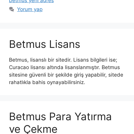
betmus yeni adres
Yorum yap
Betmus Lisans
Betmus, lisanslı bir sitedir. Lisans bilgileri ise;
Curacao lisansı altında lisanslanmıştır. Betmus
sitesine güvenli bir şekilde giriş yapabilir, sitede
rahatlıkla bahis oynayabilirsiniz.
Betmus Para Yatırma
ve Çekme